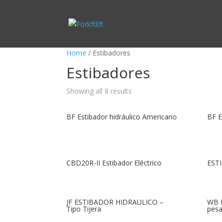
Home
/ Estibadores
Estibadores
Showing all 8 results
BF Estibador hidráulico Americano
BF E
CBD20R-II Estibador Eléctrico
EST
JF ESTIBADOR HIDRAULICO –
WB E
Tipo Tijera
pes