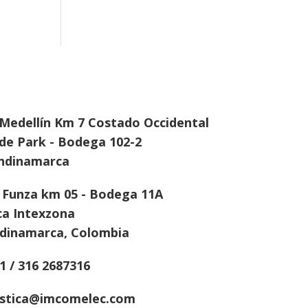
Medellín Km 7 Costado Occidental
de Park - Bodega 102-2
undinamarca
a Funza km 05 - Bodega 11A
ca Intexzona
ndinamarca, Colombia
1 / 316 2687316
istica@imcomelec.com