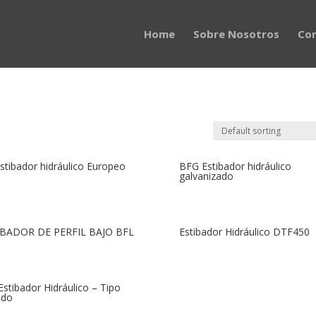
Home
Sobre Nosotros
Co
stibador hidráulico Europeo
BFG Estibador hidráulico
galvanizado
IBADOR DE PERFIL BAJO BFL
Estibador Hidráulico DTF450
stibador Hidráulico – Tipo
ado