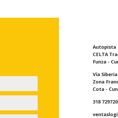
Autopista 
CELTA Tra
Funza - C
Vía Siberi
Zona Fran
Cota - Cu
318 729720
ventaslog