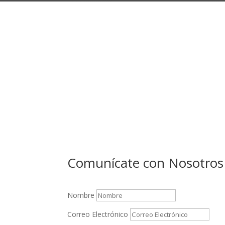
Llámanos:
(+57)
318 7297
Juntos podemos hacer la di
Comunícate con Nosotros
Nombre
Correo Electrónico