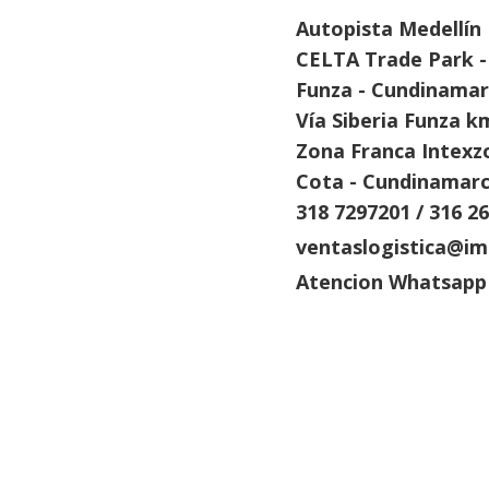
Autopista Medellín
CELTA Trade Park -
Funza - Cundinama
Vía Siberia Funza k
Zona Franca Intexz
Cota - Cundinamarc
318 7297201 / 316 2
ventaslogistica@i
Atencion Whatsapp
Ameri
regi
In