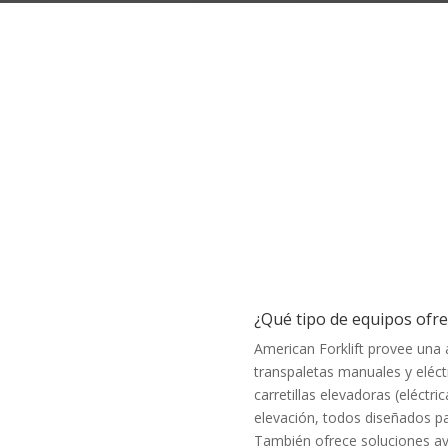
201 / 316 2687316
ferencia en su logística
¿Qué tipo de equipos ofre
American Forklift provee una 
transpaletas manuales y eléctr
carretillas elevadoras (eléctr
elevación, todos diseñados pa
También ofrece soluciones a