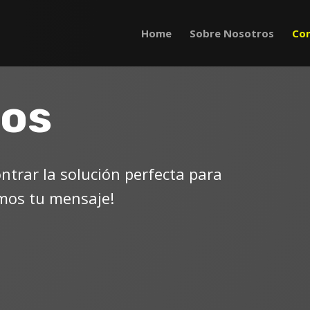
Home
Sobre Nosotros
Co
os
trar la solución perfecta para
amos tu mensaje!