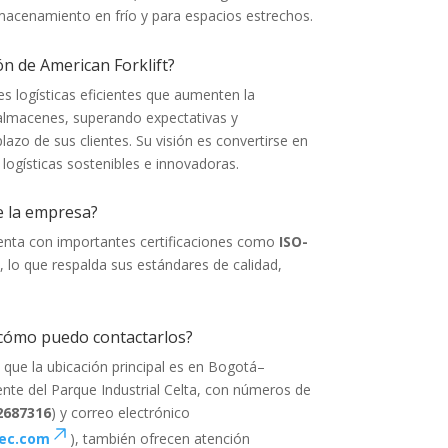
macenamiento en frío y para espacios estrechos.
ión de American Forklift?
es logísticas eficientes que aumenten la
 almacenes, superando expectativas y
plazo de sus clientes. Su visión es convertirse en
 logísticas sostenibles e innovadoras.
e la empresa?
a con importantes certificaciones como
ISO-
, lo que respalda sus estándares de calidad,
cómo puedo contactarlos?
que la ubicación principal es en Bogotá–
nte del Parque Industrial Celta, con números de
2687316
) y correo electrónico
ec.com
), también ofrecen atención