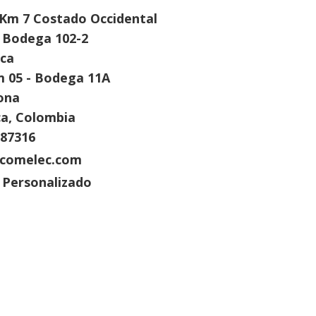
 Km 7 Costado Occidental
 Bodega 102-2
rca
m 05 - Bodega 11A
ona
a, Colombia
687316
mcomelec.com
 Personalizado
can Forklift Marca
strada por el grupo
comelec ingenieros