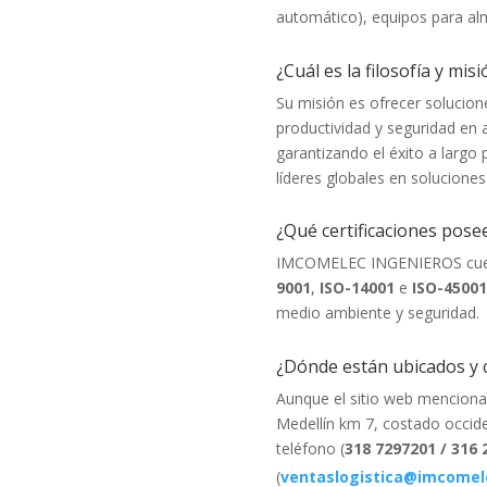
automático), equipos para al
¿Cuál es la filosofía y mis
Su misión es ofrecer solucion
productividad y seguridad en
garantizando el éxito a largo 
líderes globales en soluciones
¿Qué certificaciones pose
IMCOMELEC INGENIEROS cuent
9001
,
ISO-14001
e
ISO-45001
medio ambiente y seguridad.
¿Dónde están ubicados y 
Aunque el sitio web menciona 
Medellín km 7, costado occide
teléfono (
318 7297201 / 316 
(
ventaslogistica@imcomel