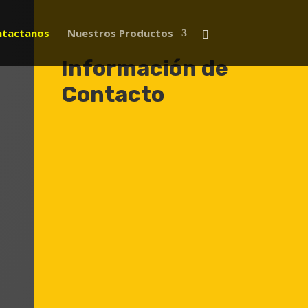
ntactanos
Nuestros Productos
Información de
Contacto
Nuestras Oficinas
Autopista Medellín Km 7
Costado Occidental
CELTA Trade Park - Bodega
102-2
Funza - Cundinamarca
Vía Siberia Funza km 05 -
Bodega 11A
Zona Franca Intexzona